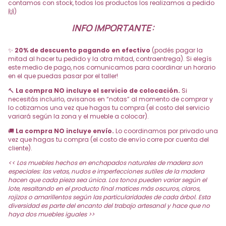
contamos con stock, todos los productos los realizamos a pedido
🙌)
INFO IMPORTANTE:
✨
20% de descuento pagando en efectivo
(podés pagar la
mitad al hacer tu pedido y la otra mitad, contraentrega). Si elegís
este medio de pago, nos comunicamos para coordinar un horario
en el que puedas pasar por el taller!
🔨
La compra NO incluye el servicio de colocación.
Si
necesitás incluirlo, avisanos en “notas” al momento de comprar y
lo cotizamos una vez que hagas tu compra (el costo del servicio
variará según la zona y el mueble a colocar).
🚚
La compra NO incluye envío.
Lo coordinamos por privado una
vez que hagas tu compra (el costo de envío corre por cuenta del
cliente).
<< Los muebles hechos en enchapados naturales de madera son
especiales: las vetas, nudos e imperfecciones sutiles de la madera
hacen que cada pieza sea única. Los tonos pueden variar según el
lote, resaltando en el producto final matices más oscuros, claros,
rojizos o amarillentos según las particularidades de cada árbol. Esta
diversidad es parte del encanto del trabajo artesanal y hace que no
haya dos muebles iguales >>