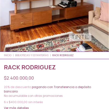
INICIO
|
BIBLIOTECAS Y ESTANTERÍAS
|
RACK RODRIGUEZ
RACK RODRIGUEZ
$2.400.000,00
20% de descuento
pagando con Transferencia o depósito
bancario
No acumulable con otras promociones
6
x
$400.000,00
sin interés
Ver más detalles