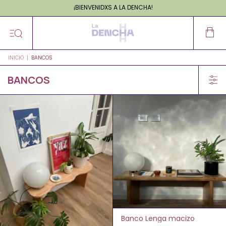
20% OFF en EFECTIVO
¡BIENVENIDXS A LA DENCHA!
INICIO
|
BANCOS
BANCOS
Banco Lenga macizo